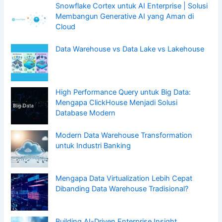
Snowflake Cortex untuk AI Enterprise | Solusi
Membangun Generative AI yang Aman di
Cloud
Data Warehouse vs Data Lake vs Lakehouse
High Performance Query untuk Big Data:
Mengapa ClickHouse Menjadi Solusi
Database Modern
Modern Data Warehouse Transformation
untuk Industri Banking
Mengapa Data Virtualization Lebih Cepat
Dibanding Data Warehouse Tradisional?
Building AI-Driven Enterprise Insight