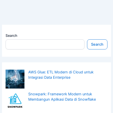
Search
Search
AWS Glue: ETL Modern di Cloud untuk
Integrasi Data Enterprise
Snowpark: Framework Modern untuk
Membangun Aplikasi Data di Snowflake