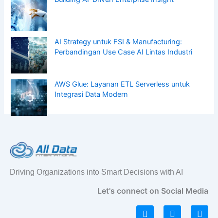
AI Strategy untuk FSI & Manufacturing:
Perbandingan Use Case AI Lintas Industri
AWS Glue: Layanan ETL Serverless untuk
Integrasi Data Modern
Driving Organizations into Smart Decisions with AI
Let's connect on Social Media
L
I
F
i
n
a