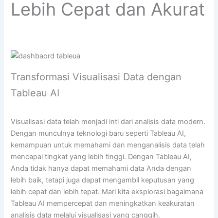
Lebih Cepat dan Akurat
Transformasi Visualisasi Data dengan
Tableau AI
Visualisasi data telah menjadi inti dari analisis data modern.
Dengan munculnya teknologi baru seperti Tableau AI,
kemampuan untuk memahami dan menganalisis data telah
mencapai tingkat yang lebih tinggi. Dengan Tableau AI,
Anda tidak hanya dapat memahami data Anda dengan
lebih baik, tetapi juga dapat mengambil keputusan yang
lebih cepat dan lebih tepat. Mari kita eksplorasi bagaimana
Tableau AI mempercepat dan meningkatkan keakuratan
analisis data melalui visualisasi yang canggih.