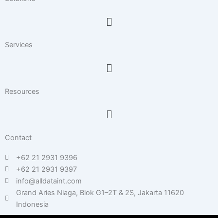
i
r
o
n
a
k
Menu
m
Services
Menu
Resources
Menu
Contact
+62 21 2931 9396
+62 21 2931 9397
info@alldataint.com
Grand Aries Niaga, Blok G1–2T & 2S, Jakarta 11620
Indonesia