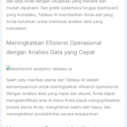
dari data Anda dengan visualisasi yang menarik dan
mudah dipahami. Dari grafik sederhana hingga dashboard
yang kompleks, Tableau AI memberikan Anda alat yang
Anda butuhkan untuk membuat analisis data yang
mendalam.
Meningkatkan Efisiensi Operasional
dengan Analisis Data yang Cepat
Salah satu manfaat utama dari Tableau AI adalah
kemampuannya untuk meningkatkan efisiensi operasional.
Dengan analisis data yang cepat dan akurat, Anda dapat
mengidentifikasi area di mana Anda dapat mengoptimalkan
proses bisnis Anda, menghemat waktu dan biaya, dan
meningkatkan produktivitas secara keseluruhan.