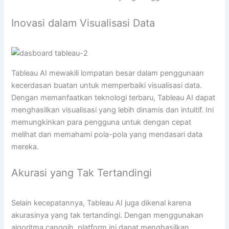
Inovasi dalam Visualisasi Data
Tableau AI mewakili lompatan besar dalam penggunaan
kecerdasan buatan untuk memperbaiki visualisasi data.
Dengan memanfaatkan teknologi terbaru, Tableau AI dapat
menghasilkan visualisasi yang lebih dinamis dan intuitif. Ini
memungkinkan para pengguna untuk dengan cepat
melihat dan memahami pola-pola yang mendasari data
mereka.
Akurasi yang Tak Tertandingi
Selain kecepatannya, Tableau AI juga dikenal karena
akurasinya yang tak tertandingi. Dengan menggunakan
algoritma canggih, platform ini dapat menghasilkan