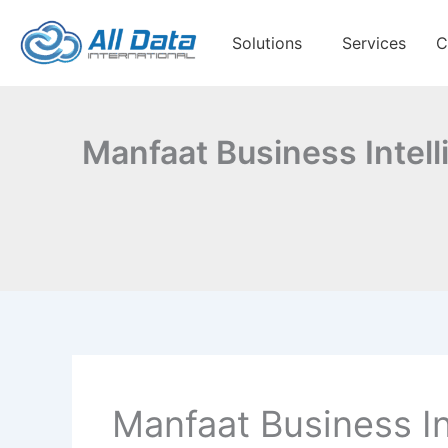
Skip
to
Solutions
Services
C
content
Manfaat Business Intel
Manfaat Business In