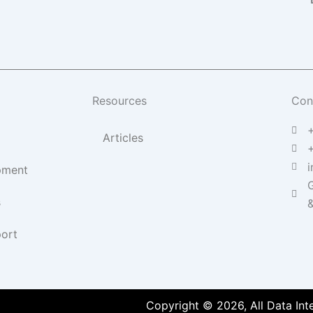
Resources
Con
Articles
i
pment
G
s
&
ort
Copyright © 2026, All Data Inte