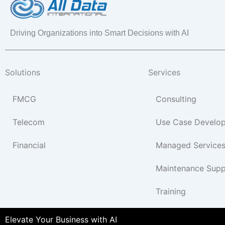
Driving Organizations into Smart Decisions with AI
Solutions
Services
FMCG
Consulting
Telecom
Use Case Develo
Financial
Managed Service
Maintenance Supp
Training
Elevate Your Business with AI