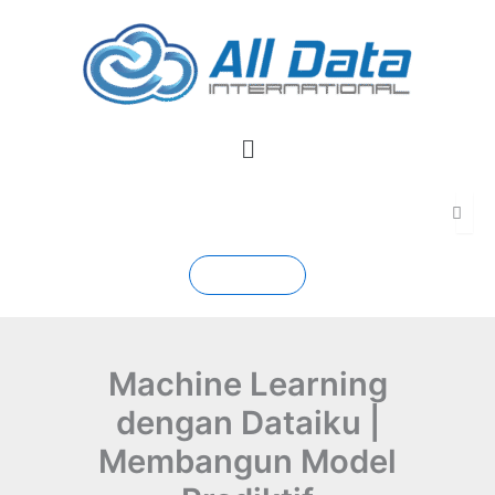
Skip
to
content
Menu
Contact
Machine Learning
dengan Dataiku |
Membangun Model