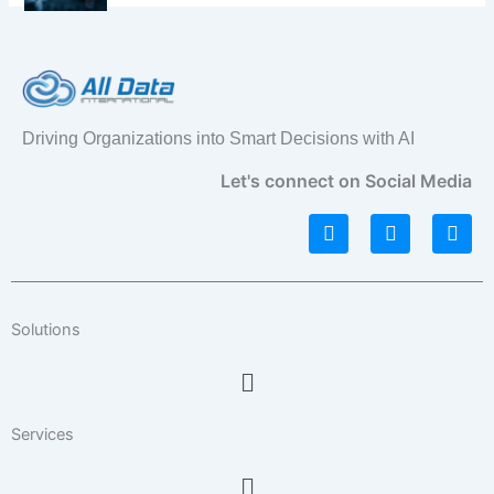
Driving Organizations into Smart Decisions with AI
Let's connect on Social Media
L
I
F
i
n
a
n
s
c
k
t
e
e
a
b
d
g
o
Solutions
i
r
o
n
a
k
Menu
m
Services
Menu