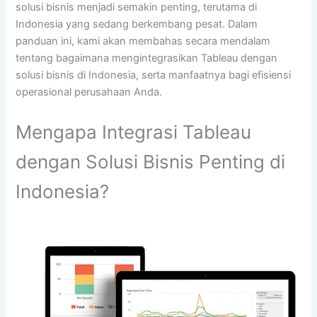
solusi bisnis menjadi semakin penting, terutama di
Indonesia yang sedang berkembang pesat. Dalam
panduan ini, kami akan membahas secara mendalam
tentang bagaimana mengintegrasikan Tableau dengan
solusi bisnis di Indonesia, serta manfaatnya bagi efisiensi
operasional perusahaan Anda.
Mengapa Integrasi Tableau
dengan Solusi Bisnis Penting di
Indonesia?