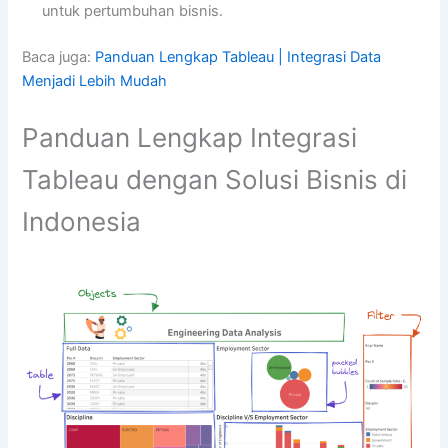
untuk pertumbuhan bisnis.
Baca juga:
Panduan Lengkap Tableau | Integrasi Data
Menjadi Lebih Mudah
Panduan Lengkap Integrasi
Tableau dengan Solusi Bisnis di
Indonesia