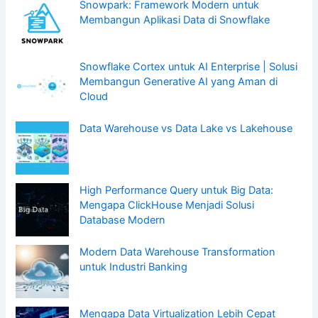
Snowpark: Framework Modern untuk
Membangun Aplikasi Data di Snowflake
Snowflake Cortex untuk AI Enterprise | Solusi
Membangun Generative AI yang Aman di
Cloud
Data Warehouse vs Data Lake vs Lakehouse
High Performance Query untuk Big Data:
Mengapa ClickHouse Menjadi Solusi
Database Modern
Modern Data Warehouse Transformation
untuk Industri Banking
Mengapa Data Virtualization Lebih Cepat