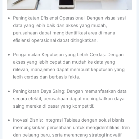
Peningkatan Efisiensi Operasional: Dengan visualisasi
data yang lebih baik dan akses yang mudah,
perusahaan dapat mengidentifikasi area di mana
efisiensi operasional dapat ditingkatkan.
Pengambilan Keputusan yang Lebih Cerdas: Dengan
akses yang lebih cepat dan mudah ke data yang
relevan, manajemen dapat membuat keputusan yang
lebih cerdas dan berbasis fakta.
Peningkatan Daya Saing: Dengan memanfaatkan data
secara efektif, perusahaan dapat meningkatkan daya
saing mereka di pasar yang kompetitif.
Inovasi Bisnis: Integrasi Tableau dengan solusi bisnis
memungkinkan perusahaan untuk mengidentifikasi tren
dan peluang baru, serta merancang strategi inovatif