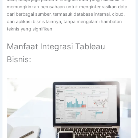
memungkinkan perusahaan untuk mengintegrasikan data
dari berbagai sumber, termasuk database internal, cloud,
dan aplikasi bisnis lainnya, tanpa mengalami hambatan
teknis yang signifikan.
Manfaat Integrasi Tableau
Bisnis: