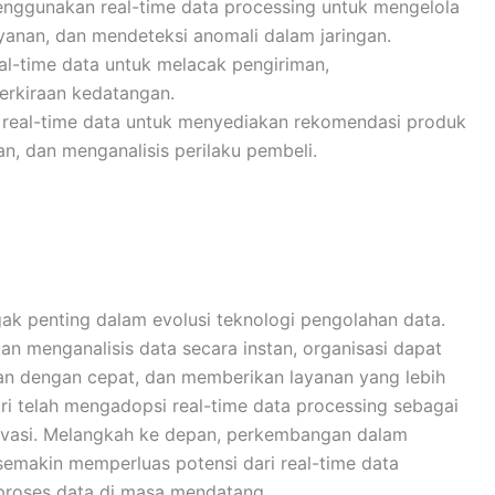
enggunakan real-time data processing untuk mengelola
layanan, dan mendeteksi anomali dalam jaringan.
al-time data untuk melacak pengiriman,
erkiraan kedatangan.
eal-time data untuk menyediakan rekomendasi produk
, dan menganalisis perilaku pembeli.
ak penting dalam evolusi teknologi pengolahan data.
menganalisis data secara instan, organisasi dapat
an dengan cepat, dan memberikan layanan yang lebih
ri telah mengadopsi real-time data processing sebagai
inovasi. Melangkah ke depan, perkembangan dalam
emakin memperluas potensi dari real-time data
roses data di masa mendatang.