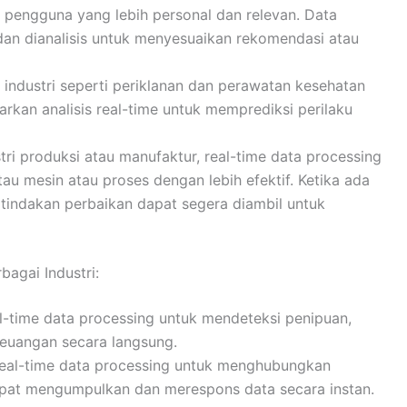
pengguna yang lebih personal dan relevan. Data
dan dianalisis untuk menyesuaikan rekomendasi atau
a industri seperti periklanan dan perawatan kesehatan
an analisis real-time untuk memprediksi perilaku
ri produksi atau manufaktur, real-time data processing
 mesin atau proses dengan lebih efektif. Ketika ada
 tindakan perbaikan dapat segera diambil untuk
agai Industri:
-time data processing untuk mendeteksi penipuan,
 keuangan secara langsung.
 real-time data processing untuk menghubungkan
apat mengumpulkan dan merespons data secara instan.