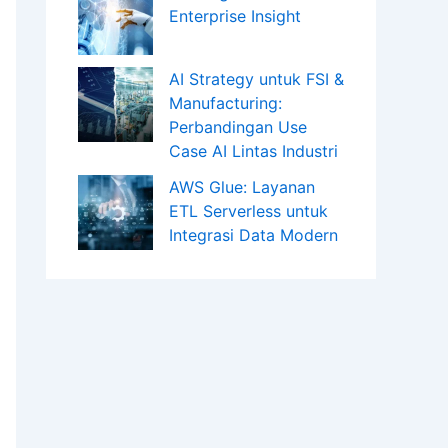
Enterprise Insight
AI Strategy untuk FSI &
Manufacturing:
Perbandingan Use
Case AI Lintas Industri
AWS Glue: Layanan
ETL Serverless untuk
Integrasi Data Modern