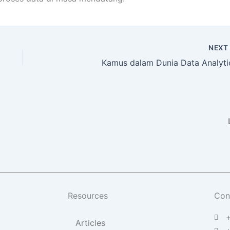
NEX
Kamus dalam Dunia Data Analyti
Resources
Con
Articles