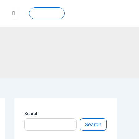
Contact
Search
Search