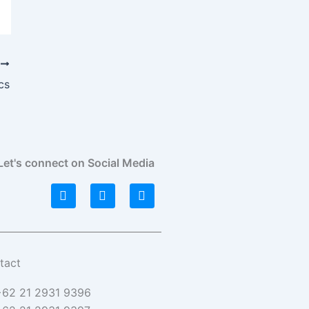
T
cs
Let's connect on Social Media
L
I
F
i
n
a
n
s
c
k
t
e
e
a
b
d
g
o
i
r
o
tact
n
a
k
m
+62 21 2931 9396