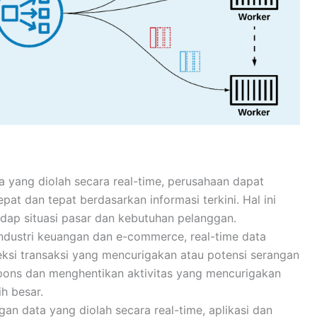
 yang diolah secara real-time, perusahaan dapat
at dan tepat berdasarkan informasi terkini. Hal ini
dap situasi pasar dan kebutuhan pelanggan.
ndustri keuangan dan e-commerce, real-time data
ksi transaksi yang mencurigakan atau potensi serangan
ons dan menghentikan aktivitas yang mencurigakan
h besar.
n data yang diolah secara real-time, aplikasi dan